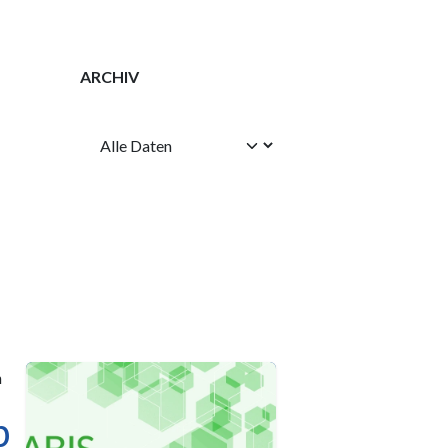
ARCHIV
n
b