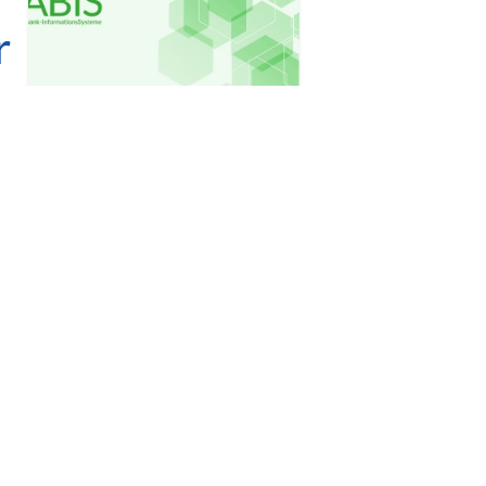
r
ng
️
Folgen Sie uns