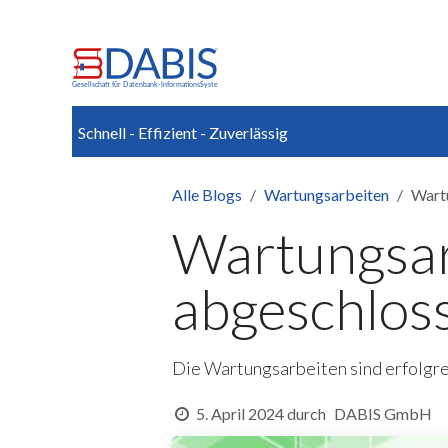
Zum Inhalt springen
Home
News
Über uns
Schnell - Effizient - Zuverlässig
Alle Blogs
Wartungsarbeiten
Wartu
Wartungsar
abgeschlos
Die Wartungsarbeiten sind erfolgrei
5. April 2024
durch
DABIS GmbH