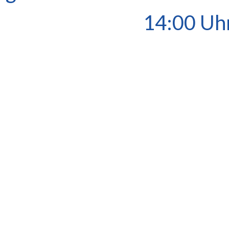
14:00 Uh
023 ab 14:00 Uhr finden im Zuge der Hardwaremodernisieru
Wartungsarbeiten statt 🛠️
akt aufnehmen
Standort
ben Sie uns eine E-Mail an:
Heiligenstädter Straße 213 / 4
e@dabis.eu
1190 Wien
Österreich
n Sie unser
Kontaktformular
ufen Sie uns an:
 318 9777