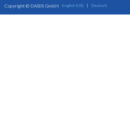
Copyright ©
DABIS GmbH
English (US)
|
Deutsch