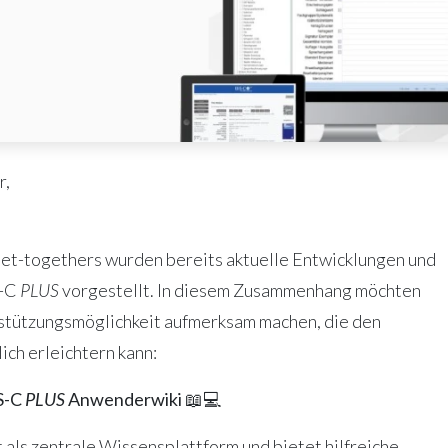
r,
et-togethers wurden bereits aktuelle Entwicklungen und
S-C
PLUS
vorgestellt. In diesem Zusammenhang möchten
stützungsmöglichkeit aufmerksam machen, die den
ich erleichtern kann:
S-C
PLUS
Anwenderwiki
📖💻
als zentrale Wissensplattform und bietet hilfreiche