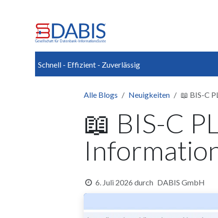
Zum Inhalt springen
Home
News
Über uns
Schnell - Effizient - Zuverlässig
Alle Blogs
Neuigkeiten
📖 BIS-C P
📖 BIS-C P
Information
6. Juli 2026
durch
DABIS GmbH