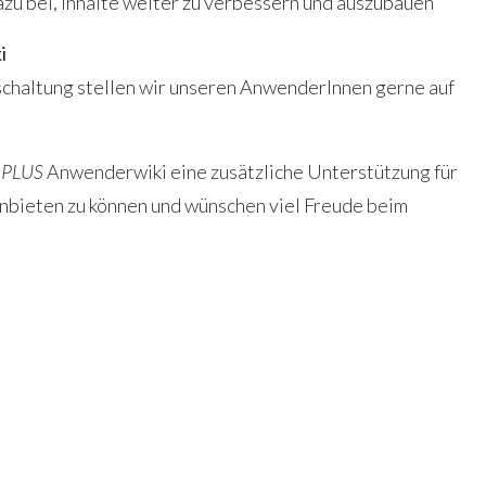
u bei, Inhalte weiter zu verbessern und auszubauen
i
schaltung stellen wir unseren AnwenderInnen gerne auf
C
PLUS
Anwenderwiki eine zusätzliche Unterstützung für
nbieten zu können und wünschen viel Freude beim